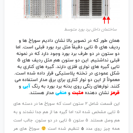
ساختمان داخل برد بورد متوسط
همان طور که در تصویر بالا نشان دادیم سوراخ ها و
ردیف های 5 تایی دقیقاً مثل برد بورد قبلی است. اما
دو ستون در دو طرف برد بورد وجود دارد که در نمونه
قبلی نداشتیم. این دو ستون هم مثل ردیف های 5
تایی گیره های نواری فلزی دارند. گیره های کناری به
شکل عمودی در تخته پلاستیکی قرار داده شده است.
معمولاً از این دو نوار کناری برای برق مدار استفاده می
کنند. نوارهای رنگی روی بدنه برد بورد به رنگ
آبی
و
قرمز
نشان دهنده
مثبت
و
منفی
مدار هستند.
این قسمت شامل 2 ستون است که سوراخ ها در دسته های
5 تایی مشخص شده اند؛ اما گیره ها از هم جدا نشدند و به
هم وصل هستند. 5 ستون 5 تایی در دو ستون. جالب است
همه چیز روی عدد
5
تنظیم شده است
سوراخ های هر