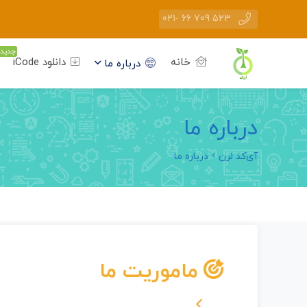
523 709 66 -021
جدید
خانه
دانلود iCode
درباره ما
درباره ما
آی‌کد لرن
درباره ما
ماموریت ما