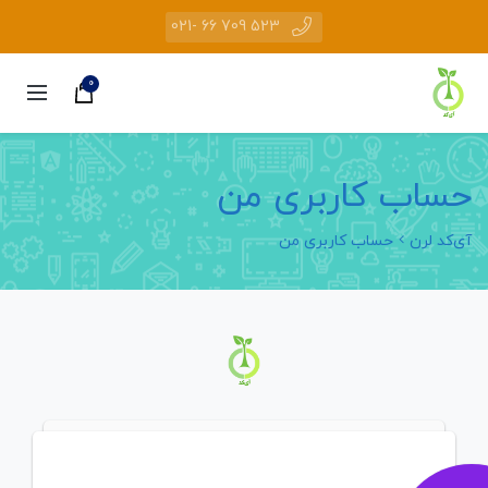
523 709 66 -021
0
حساب کاربری من
آی‌کد لرن
حساب کاربری من