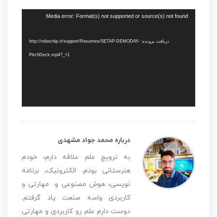
نمایشگر
Media error: Format(s) not supported or source(s) not found
ویدیو
دریافت پرونده: http://robochip.ir/support/Resumes/SETAP-DEMODAY-
PitchDeck.mp4?_=1
درباره محمد جواد مشهدی
به ترویج علم علاقه دارم، خودم
هنرستانی بودم. الکترونیک، برنامه
نویسی، هوش مصنوعی و..‌ مهارتی و
کاربردی واسه صنعت یاد گرفتم.
دوست دارم علم رو کاربردی و مهارتی