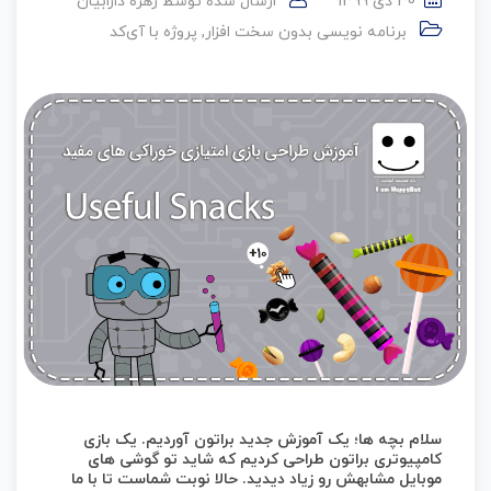
30 دی 1399
ارسال شده توسط
زهره دارابیان
برنامه نویسی بدون سخت افزار
,
پروژه با آی‌کد
سلام بچه ها؛ یک آموزش جدید براتون آوردیم. یک بازی
کامپیوتری براتون طراحی کردیم که شاید تو گوشی های
موبایل مشابهش رو زیاد دیدید. حالا نوبت شماست تا با ما