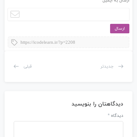
ارسال به ایمیل
ارسال
https://icodelearn.ir/?p=2208
جدیدتر
قبلی
دیدگاهتان را بنویسید
دیدگاه
*