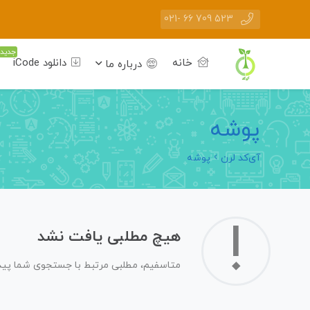
523 709 66 -021
جدید
خانه
دانلود iCode
درباره ما
پوشه
آی‌کد لرن
پوشه
!
هیچ مطلبی یافت نشد
متاسفیم، مطلبی مرتبط با جستجوی شما پیدا