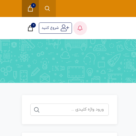
0
0
شروع کنید
جستجو
برای: