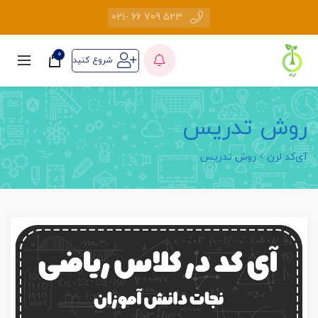
523 709 66 -021
0
شروع کنید
روش تدریس
آی‌کد لرن
روش تدریس