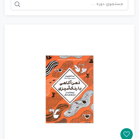
جستجو
برای: