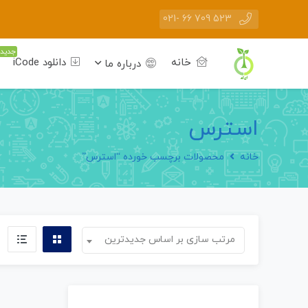
523 709 66 -021
جدید
خانه
دانلود iCode
درباره ما
استرس
خانه
محصولات برچسب خورده “استرس”
مرتب سازی بر اساس جدیدترین