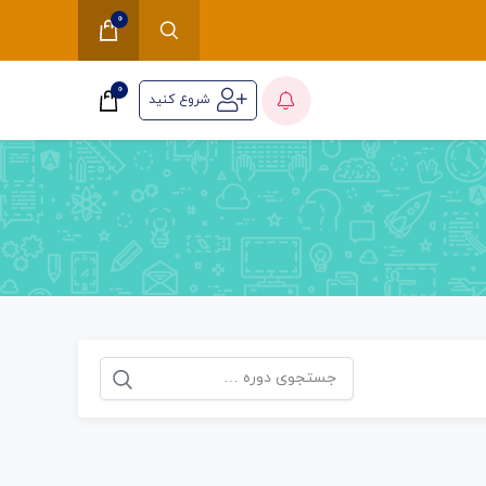
0
0
شروع کنید
جستجو
برای: