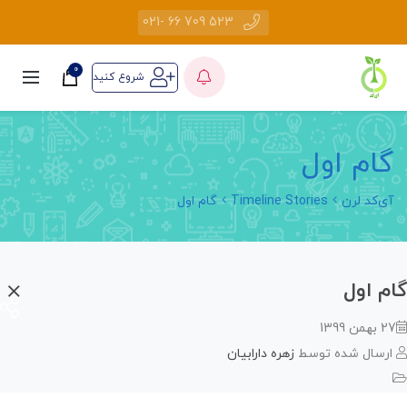
523 709 66 -021
0
شروع کنید
ام اول
ی‌کد لرن
Timeline Stories
گام اول
م اول
من 1399
رسال شده توسط
زهره دارابیان