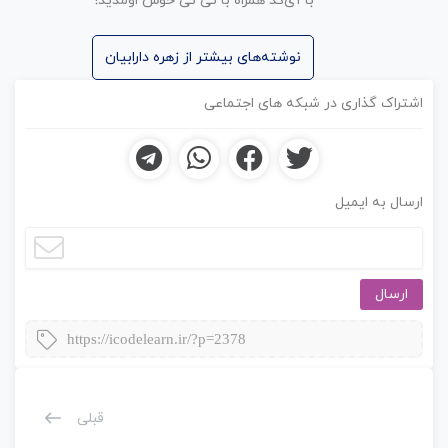
با آی‌کد همراه با تی تی خوش اومدید!
نوشته‌های بیشتر از زهره دارابیان
اشتراک گذاری در شبکه های اجتماعی
ارسال به ایمیل
ارسال
https://icodelearn.ir/?p=2378
قبلی