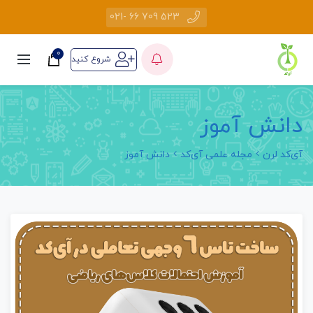
523 709 66 -021
0
شروع کنید
دانش آموز
آی‌کد لرن
مجله علمی آی‌کد
دانش آموز