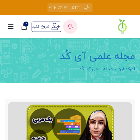
523 709 66 -021
0
شروع کنید
مجله علمی آی کُد
آی‌کد لرن
مجله علمی آی کُد